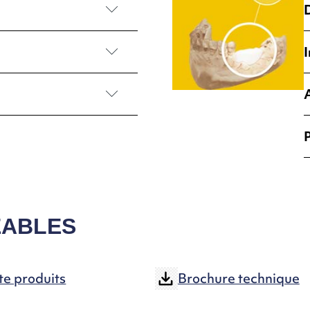
I
lèvement
EABLES
te produits
Brochure technique