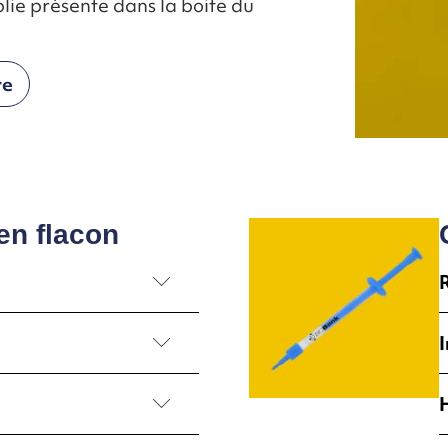
ie présente dans la boite du
re
en flacon
rie 0.5mm
I
5cc
c
re
c
tion de volume osseux
c