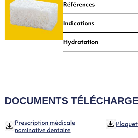
Références
90012
- 20*10*10mm
Indications
Comblement de site de pré
Hydratation
5 à 10 minutes
DOCUMENTS TÉLÉCHARG
Prescription médicale
Plaquet
nominative dentaire