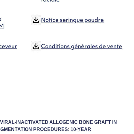
Amélioration de la qualité et de l’efficacité de
l’augmentation du volume osseux
e
Notice seringue poudre
OM
eceveur
Conditions générales de vente
VIRAL-INACTIVATED ALLOGENIC BONE GRAFT IN
UGMENTATION PROCEDURES: 10-YEAR