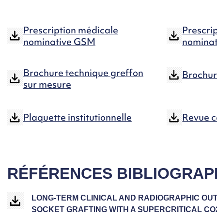
Prescription médicale
Prescri
nominative GSM
nominat
Brochure technique greffon
Brochur
sur mesure
Plaquette institutionnelle
Revue c
RÉFÉRENCES BIBLIOGRAP
LONG-TERM CLINICAL AND RADIOGRAPHIC OU
SOCKET GRAFTING WITH A SUPERCRITICAL CO2