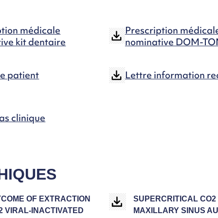
ption médicale
Prescription médical
ive kit dentaire
nominative DOM-T
e patient
Lettre information r
as clinique
HIQUES
TCOME OF EXTRACTION
SUPERCRITICAL CO2 
 VIRAL-INACTIVATED
MAXILLARY SINUS A